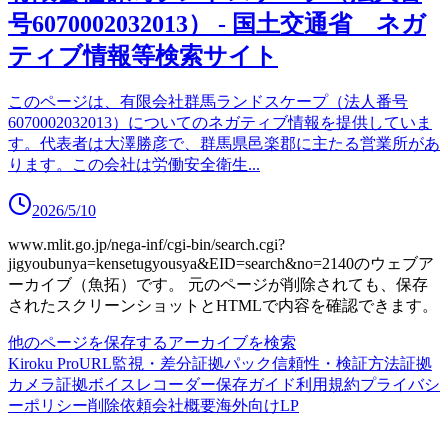
号6070002032013） - 国土交通省 ネガ
ティブ情報等検索サイト
このページは、有限会社群馬ランドスケープ（法人番号
6070002032013）についてのネガティブ情報を提供していま
す。代表者は大澤勝彦で、群馬県邑楽郡に主たる営業所があ
ります。この会社は労働安全衛生
...
2026/5/10
www.mlit.go.jp/nega-inf/cgi-bin/search.cgi?
jigyoubunya=kensetugyousya&EID=search&no=2140
のウェブア
ーカイブ（魚拓）です。
元のページが削除されても、保存
されたスクリーンショットとHTMLで内容を確認できます。
他のページを保存する
アーカイブを検索
Kiroku Pro
URL監視・差分
証拠パック
信頼性・検証方法
証拠
カメラ
証拠ボイスレコーダー
保存ガイド
利用規約
プライバシ
ーポリシー
削除依頼
会社概要
海外向けLP