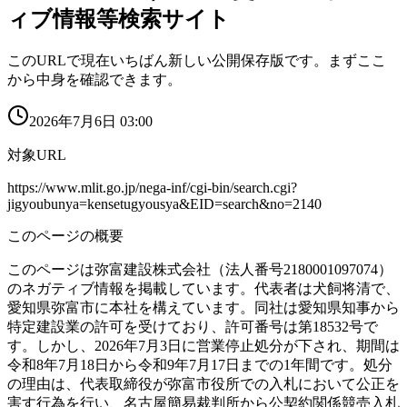
ィブ情報等検索サイト
このURLで現在いちばん新しい公開保存版です。まずここ
から中身を確認できます。
2026年7月6日 03:00
対象URL
https://www.mlit.go.jp/nega-inf/cgi-bin/search.cgi?
jigyoubunya=kensetugyousya&EID=search&no=2140
このページの概要
このページは弥富建設株式会社（法人番号2180001097074）
のネガティブ情報を掲載しています。代表者は犬飼将清で、
愛知県弥富市に本社を構えています。同社は愛知県知事から
特定建設業の許可を受けており、許可番号は第18532号で
す。しかし、2026年7月3日に営業停止処分が下され、期間は
令和8年7月18日から令和9年7月17日までの1年間です。処分
の理由は、代表取締役が弥富市役所での入札において公正を
害す行為を行い、名古屋簡易裁判所から公契約関係競売入札