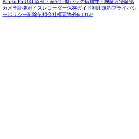
Kiroku Pro
URL監視・差分
証拠パック
信頼性・検証方法
証拠
カメラ
証拠ボイスレコーダー
保存ガイド
利用規約
プライバシ
ーポリシー
削除依頼
会社概要
海外向けLP