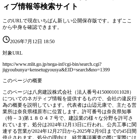
ィブ情報等検索サイト
このURLで現在いちばん新しい公開保存版です。まずここ
から中身を確認できます。
2026年7月12日 18:50
対象URL
https://www.mlit.go.jp/nega-inf/cgi-bin/search.cgi?
jigyoubunya=kensetugyousya&EID=search&no=1399
このページの概要
このページは八房建設株式会社（法人番号4150001011028）
についてのネガティブ情報を提供するもので、会社の違反行
為の概要を説明しています。代表者は山辺元康で、主たる営
業所は奈良県橿原市に位置します。許可番号は奈良県知事
（特－３)第１８０４７号で、建設業の様々な分野を許可さ
れています。処分は2024年12月13日に行われ、公共工事に関
連する営業が2024年12月27日から2025年2月9日までの45日間
停止されます。処分の理由は、経営事項審査の際に実際には