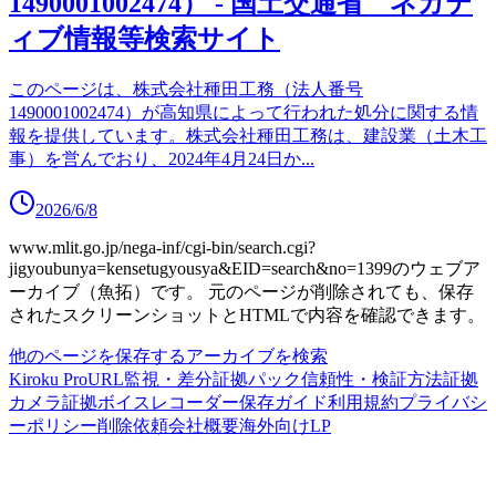
1490001002474） - 国土交通省 ネガテ
ィブ情報等検索サイト
このページは、株式会社種田工務（法人番号
1490001002474）が高知県によって行われた処分に関する情
報を提供しています。株式会社種田工務は、建設業（土木工
事）を営んでおり、2024年4月24日か
...
2026/6/8
www.mlit.go.jp/nega-inf/cgi-bin/search.cgi?
jigyoubunya=kensetugyousya&EID=search&no=1399
のウェブア
ーカイブ（魚拓）です。
元のページが削除されても、保存
されたスクリーンショットとHTMLで内容を確認できます。
他のページを保存する
アーカイブを検索
Kiroku Pro
URL監視・差分
証拠パック
信頼性・検証方法
証拠
カメラ
証拠ボイスレコーダー
保存ガイド
利用規約
プライバシ
ーポリシー
削除依頼
会社概要
海外向けLP