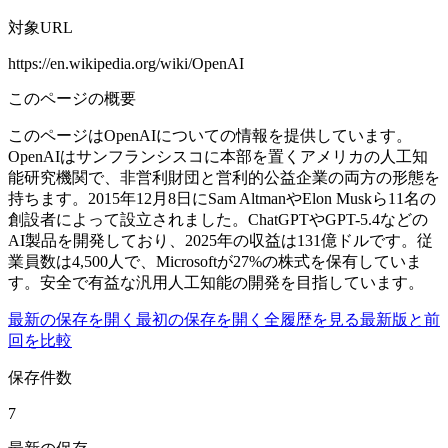
対象URL
https://en.wikipedia.org/wiki/OpenAI
このページの概要
このページはOpenAIについての情報を提供しています。
OpenAIはサンフランシスコに本部を置くアメリカの人工知
能研究機関で、非営利財団と営利的公益企業の両方の形態を
持ちます。2015年12月8日にSam AltmanやElon Muskら11名の
創設者によって設立されました。ChatGPTやGPT-5.4などの
AI製品を開発しており、2025年の収益は131億ドルです。従
業員数は4,500人で、Microsoftが27%の株式を保有していま
す。安全で有益な汎用人工知能の開発を目指しています。
最新の保存を開く
最初の保存を開く
全履歴を見る
最新版と前
回を比較
保存件数
7