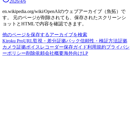
2026/4/6
en.wikipedia.org/wiki/OpenAI
のウェブアーカイブ（魚拓）で
す。
元のページが削除されても、保存されたスクリーンシ
ョットとHTMLで内容を確認できます。
他のページを保存する
アーカイブを検索
Kiroku Pro
URL監視・差分
証拠パック
信頼性・検証方法
証拠
カメラ
証拠ボイスレコーダー
保存ガイド
利用規約
プライバシ
ーポリシー
削除依頼
会社概要
海外向けLP