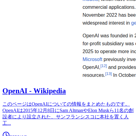
OpenAI - Wikipedia
このページはOpenAIについての情報をまとめたものです。
OpenAIは2015年12月8日にSam AltmanやElon Muskら11名の創
設者により設立された、サンフランシスコに本社を置く人
工
...