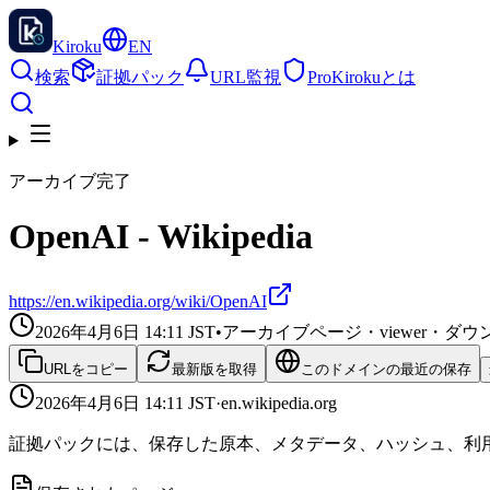
Kiroku
EN
検索
証拠パック
URL監視
Pro
Kirokuとは
アーカイブ完了
OpenAI - Wikipedia
https://en.wikipedia.org/wiki/OpenAI
2026年4月6日 14:11
JST
•
アーカイブページ・viewer・
URLをコピー
最新版を取得
このドメインの最近の保存
2026年4月6日 14:11
JST
·
en.wikipedia.org
証拠パックには、保存した原本、メタデータ、ハッシュ、利用