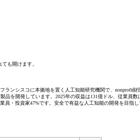
されても開けます。
ンフランシスコに本拠地を置く人工知能研究機関で、nonprofit財
4などの製品を開発しています。2025年の収益は131億ドル、従業員数は約4,
26%、従業員・投資家47%です。安全で有益な人工知能の開発を目指