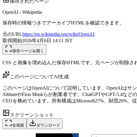
保存されたページ
OpenAI - Wikipedia
保存時の情報つきでアーカイブHTMLを確認できます。
元のURL
https://en.wikipedia.org/wiki/OpenAI
取得開始
2026年4月6日 14:11
JST
保存ページを開く
CSS と画像を埋め込んだ保存HTMLです。元ページが削除
このページについて
AI生成
このページはOpenAIについて説明しています。OpenAIはサ
AltmanやElon Muskらが創業者です。ChatGPTやGPT-5.
CEOを務めています。所有構成はMicrosoft27%、財団
スクリーンショット
全画面
ダウンロード