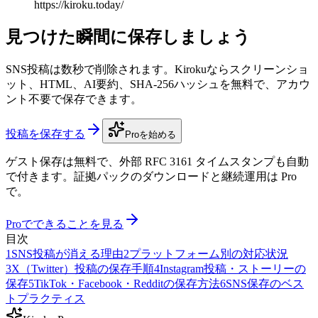
https://kiroku.today/
見つけた瞬間に保存しましょう
SNS投稿は数秒で削除されます。Kirokuならスクリーンショ
ット、HTML、AI要約、SHA-256ハッシュを無料で、アカウ
ント不要で保存できます。
投稿を保存する
Proを始める
ゲスト保存は無料で、外部 RFC 3161 タイムスタンプも自動
で付きます。証拠パックのダウンロードと継続運用は Pro
で。
Proでできることを見る
目次
1
SNS投稿が消える理由
2
プラットフォーム別の対応状況
3
X（Twitter）投稿の保存手順
4
Instagram投稿・ストーリーの
保存
5
TikTok・Facebook・Redditの保存方法
6
SNS保存のベス
トプラクティス