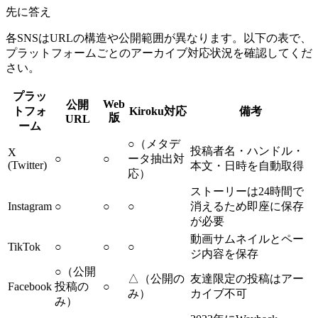
先に答え
各SNSはURLの構造や公開範囲が異なります。以下の表で、
プラットフォームごとのアーカイブ対応状況を確認してくだ
さい。
プラッ
Web
公開
トフォ
Kiroku対応
備考
版
URL
ーム
○（メタデ
投稿者名・ハンドル・
X
○
○
ータ抽出対
(Twitter)
本文・日時を自動取得
応）
ストーリーは24時間で
Instagram
○
○
○
消えるため即座に保存
が必要
動画サムネイルとペー
TikTok
○
○
○
ジ内容を保存
○（公開
△（公開の
友達限定の投稿はアー
Facebook
投稿の
○
み）
カイブ不可
み）