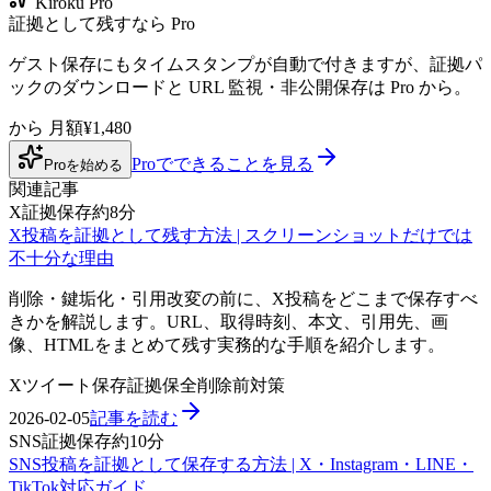
Kiroku Pro
証拠として残すなら Pro
ゲスト保存にもタイムスタンプが自動で付きますが、証拠パ
ックのダウンロードと URL 監視・非公開保存は Pro から。
から
月額¥1,480
Proでできることを見る
Proを始める
関連記事
X証拠保存
約8分
X投稿を証拠として残す方法 | スクリーンショットだけでは
不十分な理由
削除・鍵垢化・引用改変の前に、X投稿をどこまで保存すべ
きかを解説します。URL、取得時刻、本文、引用先、画
像、HTMLをまとめて残す実務的な手順を紹介します。
X
ツイート保存
証拠保全
削除前対策
2026-02-05
記事を読む
SNS証拠保存
約10分
SNS投稿を証拠として保存する方法 | X・Instagram・LINE・
TikTok対応ガイド