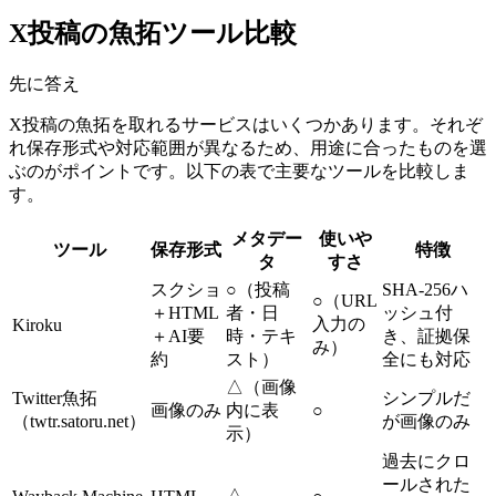
X投稿の魚拓ツール比較
先に答え
X投稿の魚拓を取れるサービスはいくつかあります。それぞ
れ保存形式や対応範囲が異なるため、用途に合ったものを選
ぶのがポイントです。以下の表で主要なツールを比較しま
す。
メタデー
使いや
ツール
保存形式
特徴
タ
すさ
スクショ
○（投稿
SHA-256ハ
○（URL
＋HTML
者・日
ッシュ付
入力の
Kiroku
＋AI要
時・テキ
き、証拠保
み）
約
スト）
全にも対応
△（画像
Twitter魚拓
シンプルだ
画像のみ
内に表
○
（twtr.satoru.net）
が画像のみ
示）
過去にクロ
ールされた
△