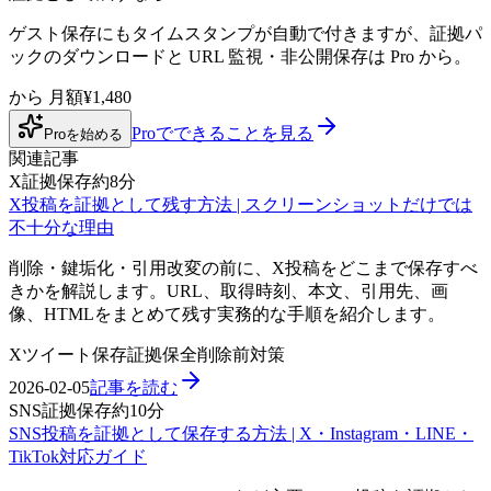
ゲスト保存にもタイムスタンプが自動で付きますが、証拠パ
ックのダウンロードと URL 監視・非公開保存は Pro から。
から
月額¥1,480
Proでできることを見る
Proを始める
関連記事
X証拠保存
約8分
X投稿を証拠として残す方法 | スクリーンショットだけでは
不十分な理由
削除・鍵垢化・引用改変の前に、X投稿をどこまで保存すべ
きかを解説します。URL、取得時刻、本文、引用先、画
像、HTMLをまとめて残す実務的な手順を紹介します。
X
ツイート保存
証拠保全
削除前対策
2026-02-05
記事を読む
SNS証拠保存
約10分
SNS投稿を証拠として保存する方法 | X・Instagram・LINE・
TikTok対応ガイド