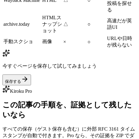
Wayback Machine
HTML
○
投稿を探せ
る
HTMLス
高速だが英
archive.today
ナップシ
△
○
語UI
ョット
URLや日時
手動スクショ
画像
×
○
が残らない
今すぐページを保存して試してみましょう
保存する
Kiroku Pro
この記事の手順を、証拠として残した
いなら
すべての保存（ゲスト保存も含む）に外部 RFC 3161 タイム
スタンプが自動で付きます。Pro なら、その証拠を ZIP でダ