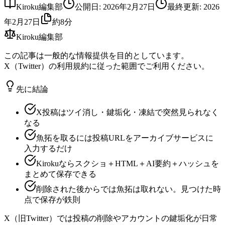
Kiroku編集部
公開日
:
2026年2月27日
最終更新
:
2026
年2月27日
約8分
Kiroku編集部
この記事は一般的な情報提供を目的としています。
X（Twitter）の利用規約に従った範囲でご利用ください。
先に結論
X投稿はツイ消し・鍵垢化・凍結で突然見られなく
なる
魚拓を取るには投稿URLをアーカイブサービスに
入力するだけ
Kirokuならスクショ＋HTML＋AI要約＋ハッシュを
まとめて保存できる
削除された後からでは魚拓は取れない。見つけた時
点で保存が鉄則
X（旧Twitter）では投稿の削除やアカウントの鍵垢化が日常