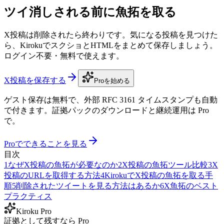
ツイ消しされる前に魚拓を取る
X投稿は削除されたら終わりです。気になる投稿を見つけた
ら、KirokuでスクショとHTMLをまとめて保存しましょう。
ログイン不要・無料で使えます。
X投稿を保存する
Proを始める
ゲスト保存は無料で、外部 RFC 3161 タイムスタンプも自動
で付きます。証拠パックのダウンロードと継続運用は Pro
で。
Proでできることを見る
目次
1
なぜX投稿の魚拓が必要なのか
2
X投稿の魚拓ツール比較
3
X
投稿のURLを取得する方法
4
KirokuでX投稿の魚拓を取る手
順
5
削除されたツイートを見る方法はあるか
6
X魚拓のベスト
プラクティス
Kiroku Pro
証拠として残すなら Pro