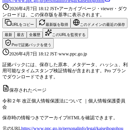
https://www.ppc.go.jp/personalinfo/legal/kaiseihogohou
2026年4月7日 18:12
JST
•
アーカイブページ・viewer・ダウ
ンロードは、この保存版を基準に表示されます。
URLをコピー
最新版を取得
このドメインの最近の保存
最新
最古
全履歴
このURLを監視する
Proで証拠パックを使う
2026年4月7日 18:12
JST
·
www.ppc.go.jp
証拠パックには、保存した原本、メタデータ、ハッシュ、利
用可能なタイムスタンプ検証情報が含まれます。Pro プラン
でダウンロードできます。
保存されたページ
令和２年 改正個人情報保護法について ｜個人情報保護委員
会
保存時の情報つきでアーカイブHTMLを確認できます。
元のURL
https://www.ppc.go.jp/personalinfo/legal/kaiseihogohou