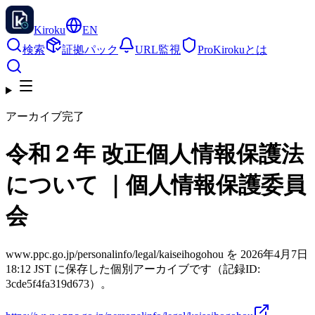
Kiroku
EN
検索
証拠パック
URL監視
Pro
Kirokuとは
アーカイブ完了
令和２年 改正個人情報保護法
について ｜個人情報保護委員
会
www.ppc.go.jp/personalinfo/legal/kaiseihogohou を 2026年4月7日
18:12 JST に保存した個別アーカイブです（記録ID:
3cde5f4fa319d673）。