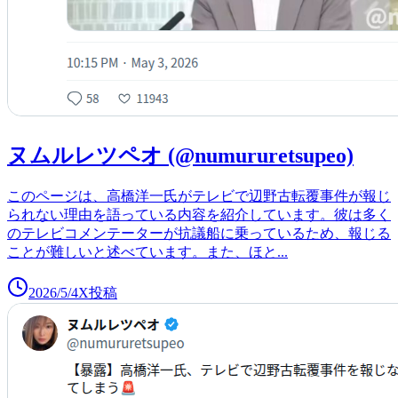
ヌムルレツペオ (@numururetsupeo)
このページは、高橋洋一氏がテレビで辺野古転覆事件が報じ
られない理由を語っている内容を紹介しています。彼は多く
のテレビコメンテーターが抗議船に乗っているため、報じる
ことが難しいと述べています。また、ほと
...
2026/5/4
X投稿