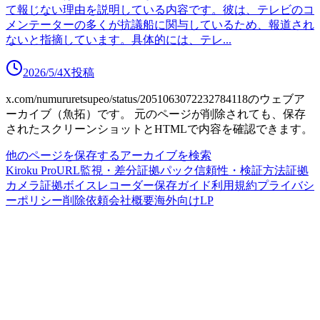
て報じない理由を説明している内容です。彼は、テレビのコ
メンテーターの多くが抗議船に関与しているため、報道され
ないと指摘しています。具体的には、テレ
...
2026/5/4
X投稿
x.com/numururetsupeo/status/2051063072232784118
のウェブア
ーカイブ（魚拓）です。
元のページが削除されても、保存
されたスクリーンショットとHTMLで内容を確認できます。
他のページを保存する
アーカイブを検索
Kiroku Pro
URL監視・差分
証拠パック
信頼性・検証方法
証拠
カメラ
証拠ボイスレコーダー
保存ガイド
利用規約
プライバシ
ーポリシー
削除依頼
会社概要
海外向けLP