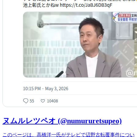
ヌムルレツペオ (@numururetsupeo)
このページは、高橋洋一氏がテレビで辺野古転覆事件につい