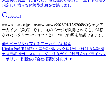
大震災の発生日に合わせ、地域住民が参加し、直下型地震を
想定した様々な体験型訓練を実施しまし
...
2026/6/3
www.sun-tv.co.jp/suntvnews/news/2026/01/17/92068
のウェブア
ーカイブ（魚拓）です。
元のページが削除されても、保存
されたスクリーンショットとHTMLで内容を確認できます。
他のページを保存する
アーカイブを検索
Kiroku Pro
URL監視・差分
証拠パック
信頼性・検証方法
証拠
カメラ
証拠ボイスレコーダー
保存ガイド
利用規約
プライバシ
ーポリシー
削除依頼
会社概要
海外向けLP