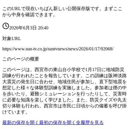
このURLで現在いちばん新しい公開保存版です。まずここ
から中身を確認できます。
2026年6月3日 20:40
対象URL
https://www.sun-tv.co.jp/suntvnews/news/2026/01/17/92068/
このページの概要
このページは、西宮市の東山台小学校で1月17日に地域防災
訓練が行われたことを報告しています。この訓練は阪神淡路
大震災の発生日に合わせ、地域住民が参加し、直下型地震を
想定した様々な体験型訓練を実施しました。参加者は煙の中
を歩いたり、避難シミュレーションを行ったりして、災害時
に必要な知識を楽しく学びました。また、防災クイズや丸太
切り体験も行われ、西宮市は市民に日頃からの備蓄を呼び掛
けています。
最新の保存を開く
最初の保存を開く
全履歴を見る