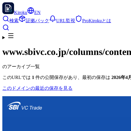
Kiroku
EN
検索
証拠パック
URL監視
Pro
Kirokuとは
www.sbivc.co.jp
/columns/conte
のアーカイブ一覧
このURLでは
1
件の公開保存があり、最初の保存は
2026年4月
このドメインの最近の保存を見る