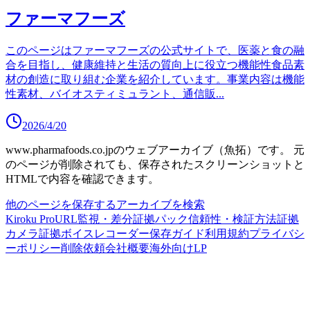
ファーマフーズ
このページはファーマフーズの公式サイトで、医薬と食の融
合を目指し、健康維持と生活の質向上に役立つ機能性食品素
材の創造に取り組む企業を紹介しています。事業内容は機能
性素材、バイオスティミュラント、通信販
...
2026/4/20
www.pharmafoods.co.jp
のウェブアーカイブ（魚拓）です。
元
のページが削除されても、保存されたスクリーンショットと
HTMLで内容を確認できます。
他のページを保存する
アーカイブを検索
Kiroku Pro
URL監視・差分
証拠パック
信頼性・検証方法
証拠
カメラ
証拠ボイスレコーダー
保存ガイド
利用規約
プライバシ
ーポリシー
削除依頼
会社概要
海外向けLP