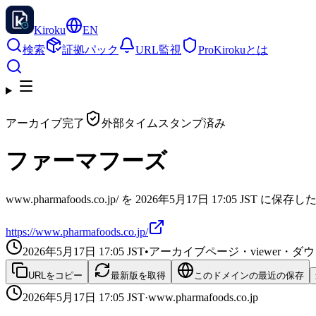
Kiroku
EN
検索
証拠パック
URL監視
Pro
Kirokuとは
アーカイブ完了
外部タイムスタンプ済み
ファーマフーズ
www.pharmafoods.co.jp/ を 2026年5月17日 17:05 JST 
https://www.pharmafoods.co.jp/
2026年5月17日 17:05
JST
•
アーカイブページ・viewer・
URLをコピー
最新版を取得
このドメインの最近の保存
2026年5月17日 17:05
JST
·
www.pharmafoods.co.jp