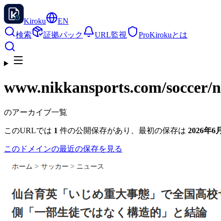
Kiroku
EN
検索
証拠パック
URL監視
Pro
Kirokuとは
www.nikkansports.com
/soccer/
のアーカイブ一覧
このURLでは
1
件の公開保存があり、最初の保存は
2026年6月
このドメインの最近の保存を見る