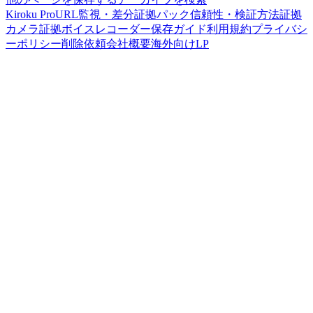
Kiroku Pro
URL監視・差分
証拠パック
信頼性・検証方法
証拠
カメラ
証拠ボイスレコーダー
保存ガイド
利用規約
プライバシ
ーポリシー
削除依頼
会社概要
海外向けLP