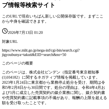
ブ情報等検索サイト
このURLで現在いちばん新しい公開保存版です。まずここ
から中身を確認できます。
2026年7月13日 01:20
対象URL
https://www.mlit.go.jp/nega-inf/cgi-bin/search.cgi?
jigyoubunya=takuti&EID=search&no=50
このページの概要
このページは、株式会社ビンデン（指定番号東京都知事
(1)104182）に関するネガティブ情報を掲載しています。
2023年1月24日に東京都から業務停止処分を受け、期間は令
和5年2月8日から30日間です。処分の理由は、令和4年4月お
よび3月に成立した売買契約の媒介業務に関し、媒介契約書
や売買契約書に記載事項の不備があり、報酬の上限を超える
額を受け取ったことです。