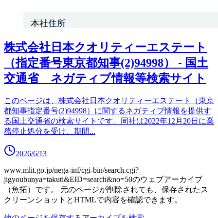
株式会社日本クオリティーエステート
（指定番号東京都知事(2)94998） - 国土
交通省 ネガティブ情報等検索サイト
このページは、株式会社日本クオリティーエステート（東京
都知事指定番号(2)94998）に関するネガティブ情報を提供す
る国土交通省の検索サイトです。同社は2022年12月20日に業
務停止処分を受け、期間
...
2026/6/13
www.mlit.go.jp/nega-inf/cgi-bin/search.cgi?
jigyoubunya=takuti&EID=search&no=50
のウェブアーカイブ
（魚拓）です。
元のページが削除されても、保存されたス
クリーンショットとHTMLで内容を確認できます。
他のページを保存する
アーカイブを検索