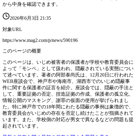
から中身を確認できます。
2026年6月3日 21:35
対象URL
https://www.mag2.com/p/news/590196
このページの概要
このページは、いじめ被害者の保護者が学校や教育委員会に
よって「モンペ」として扱われ、隠蔽されている実態につい
て述べています。著者の阿部泰尚氏は、12月20日に行われた
WEB座談会で、神戸市や海南市、湖西市でのいじめ隠蔽事
件に関する保護者の証言を紹介。座談会では、隠蔽の手法と
して、重要証拠の否定、捏造証拠の作成、保護者の孤立化、
情報公開のマスキング、謝罪の仮面の使用が挙げられまし
た。特に神戸市での18年間にわたる隠蔽の事例は象徴的で、
教育委員会がいじめの存在を否定し続けたことが指摘されて
います。また、学校側の対応が男女で異なるなどの問題も提
起されています。