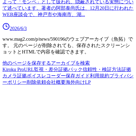
よって「モンペ」として扱われ、隠蔽されている実態につい
て述べています。著者の阿部泰尚氏は、12月20日に行われた
WEB座談会で、神戸市や海南市、湖
...
2026/6/3
www.mag2.com/p/news/590196
のウェブアーカイブ（魚拓）で
す。
元のページが削除されても、保存されたスクリーンシ
ョットとHTMLで内容を確認できます。
他のページを保存する
アーカイブを検索
Kiroku Pro
URL監視・差分
証拠パック
信頼性・検証方法
証拠
カメラ
証拠ボイスレコーダー
保存ガイド
利用規約
プライバシ
ーポリシー
削除依頼
会社概要
海外向けLP