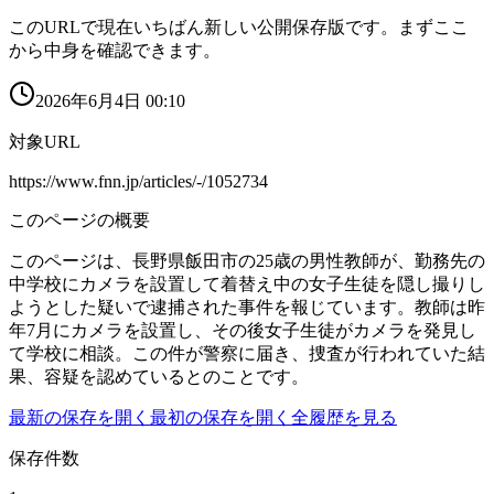
このURLで現在いちばん新しい公開保存版です。まずここ
から中身を確認できます。
2026年6月4日 00:10
対象URL
https://www.fnn.jp/articles/-/1052734
このページの概要
このページは、長野県飯田市の25歳の男性教師が、勤務先の
中学校にカメラを設置して着替え中の女子生徒を隠し撮りし
ようとした疑いで逮捕された事件を報じています。教師は昨
年7月にカメラを設置し、その後女子生徒がカメラを発見し
て学校に相談。この件が警察に届き、捜査が行われていた結
果、容疑を認めているとのことです。
最新の保存を開く
最初の保存を開く
全履歴を見る
保存件数