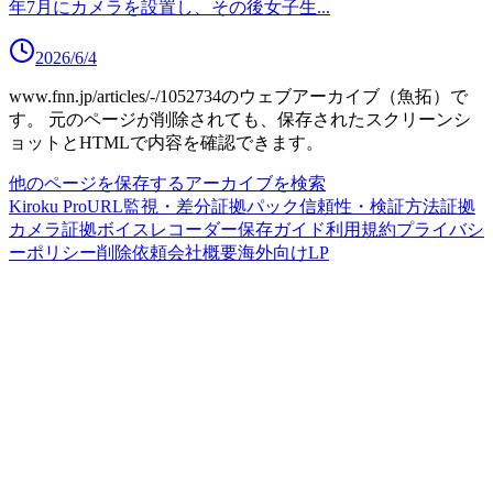
年7月にカメラを設置し、その後女子生
...
2026/6/4
www.fnn.jp/articles/-/1052734
のウェブアーカイブ（魚拓）で
す。
元のページが削除されても、保存されたスクリーンシ
ョットとHTMLで内容を確認できます。
他のページを保存する
アーカイブを検索
Kiroku Pro
URL監視・差分
証拠パック
信頼性・検証方法
証拠
カメラ
証拠ボイスレコーダー
保存ガイド
利用規約
プライバシ
ーポリシー
削除依頼
会社概要
海外向けLP