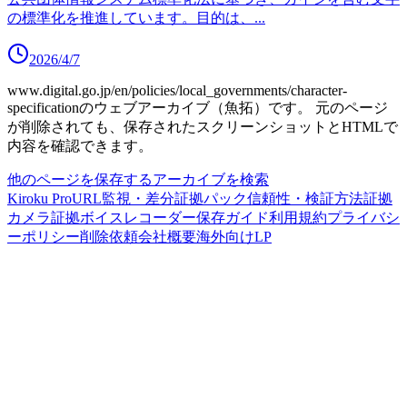
の標準化を推進しています。目的は、
...
2026/4/7
www.digital.go.jp/en/policies/local_governments/character-
specification
のウェブアーカイブ（魚拓）です。
元のページ
が削除されても、保存されたスクリーンショットとHTMLで
内容を確認できます。
他のページを保存する
アーカイブを検索
Kiroku Pro
URL監視・差分
証拠パック
信頼性・検証方法
証拠
カメラ
証拠ボイスレコーダー
保存ガイド
利用規約
プライバシ
ーポリシー
削除依頼
会社概要
海外向けLP