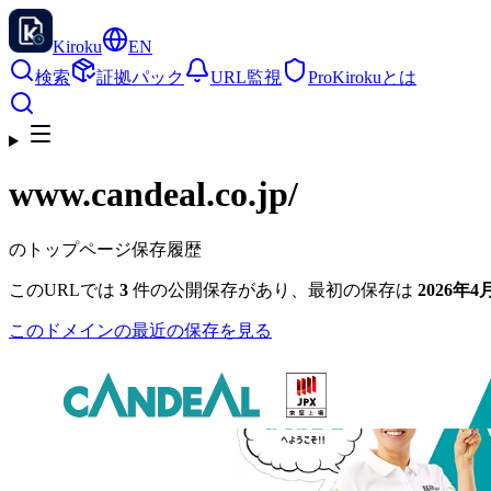
Kiroku
EN
検索
証拠パック
URL監視
Pro
Kirokuとは
www.candeal.co.jp
/
のトップページ保存履歴
このURLでは
3
件の公開保存があり、最初の保存は
2026年4月
このドメインの最近の保存を見る