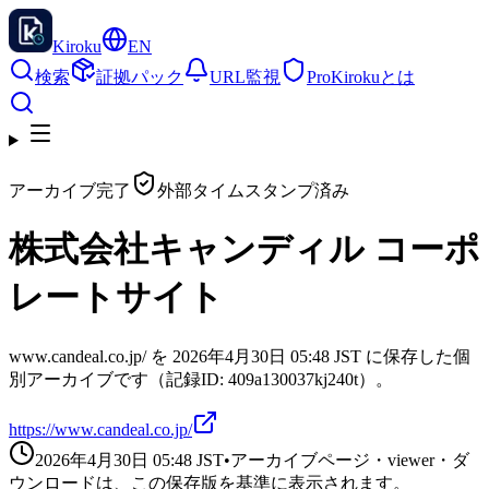
Kiroku
EN
検索
証拠パック
URL監視
Pro
Kirokuとは
アーカイブ完了
外部タイムスタンプ済み
株式会社キャンディル コーポ
レートサイト
www.candeal.co.jp/ を 2026年4月30日 05:48 JST に保存した個
別アーカイブです（記録ID: 409a130037kj240t）。
https://www.candeal.co.jp/
2026年4月30日 05:48
JST
•
アーカイブページ・viewer・ダ
ウンロードは、この保存版を基準に表示されます。