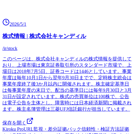
2026/5/1
株式情報 | 株式会社キャンディル
/ir/stock
このページは、株式会社キャンディルの株式情報を提供して
おり、上場市場は東京証券取引所のスタンダード市場で、上
場日は2018年7月5日、証券コードは1446としています。事業
年度は毎年10月1日から翌年9月30日までで、定時株主総会は
事業年度終了後3か月以内に開催されます。株主確定基準日
は每事業年度の末日で、配当の基準日には毎年9月30日と3月
31日が設定されています。株式の売買単位は100株で、公告
は電子公告を主体とし、障害時には日本経済新聞に掲載され
ます。株主名簿管理は三菱UFJ信託銀行が担当しています。
保存を開く
Kiroku Pro
URL監視・差分
証拠パック
信頼性・検証方法
証拠