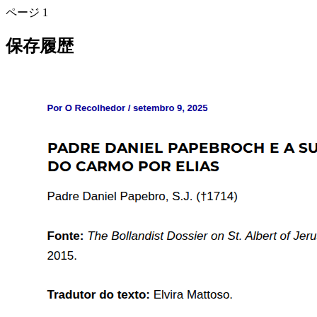
ページ
1
保存履歴