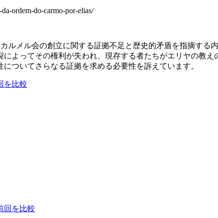
o-da-ordem-do-carmo-por-elias/
古代のエリヤによるカルメル会の創立に関する証拠不足と歴史的矛盾を
裂によってその権利が失われ、現存する者たちがエリヤの教え
性についてさらなる証拠を求める必要性を訴えています。
回を比較
前回を比較