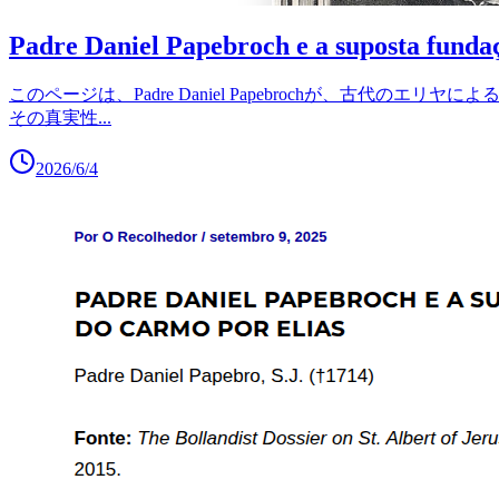
Padre Daniel Papebroch e a suposta fund
このページは、Padre Daniel Papebrochが、
その真実性
...
2026/6/4