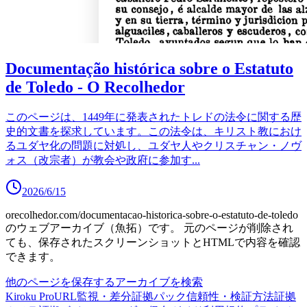
Documentação histórica sobre o Estatuto
de Toledo - O Recolhedor
このページは、1449年に発表されたトレドの法令に関する歴
史的文書を探求しています。この法令は、キリスト教におけ
るユダヤ化の問題に対処し、ユダヤ人やクリスチャン・ノヴ
ォス（改宗者）が教会や政府に参加す
...
2026/6/15
orecolhedor.com/documentacao-historica-sobre-o-estatuto-de-toledo
のウェブアーカイブ（魚拓）です。
元のページが削除され
ても、保存されたスクリーンショットとHTMLで内容を確認
できます。
他のページを保存する
アーカイブを検索
Kiroku Pro
URL監視・差分
証拠パック
信頼性・検証方法
証拠