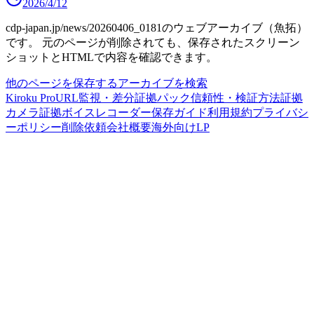
2026/4/12
cdp-japan.jp/news/20260406_0181
のウェブアーカイブ（魚拓）
です。
元のページが削除されても、保存されたスクリーン
ショットとHTMLで内容を確認できます。
他のページを保存する
アーカイブを検索
Kiroku Pro
URL監視・差分
証拠パック
信頼性・検証方法
証拠
カメラ
証拠ボイスレコーダー
保存ガイド
利用規約
プライバシ
ーポリシー
削除依頼
会社概要
海外向けLP