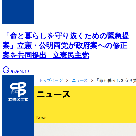
「命と暮らしを守り抜くための緊急提
案」立憲・公明両党が政府案への修正
案を共同提出 - 立憲民主党
2026/4/13