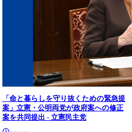
「命と暮らしを守り抜くための緊急提
案」立憲・公明両党が政府案への修正
案を共同提出 - 立憲民主党