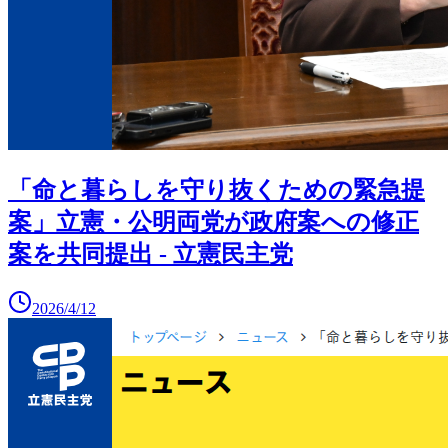
「命と暮らしを守り抜くための緊急提
案」立憲・公明両党が政府案への修正
案を共同提出 - 立憲民主党
2026/4/12