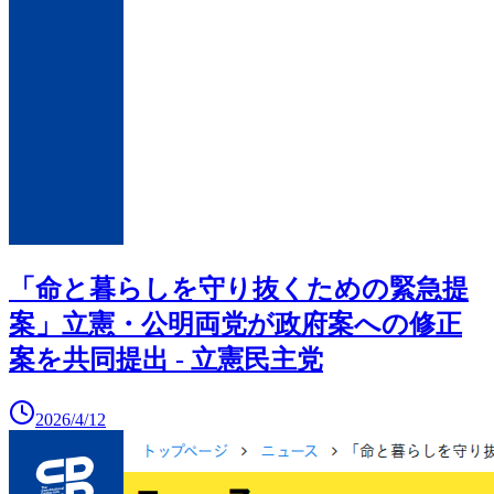
「命と暮らしを守り抜くための緊急提
案」立憲・公明両党が政府案への修正
案を共同提出 - 立憲民主党
2026/4/12