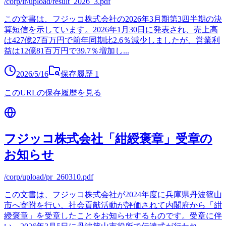
/corp/ir/upload/result_2026_3.pdf
この文書は、フジッコ株式会社の2026年3月期第3四半期の決
算短信を示しています。2026年1月30日に発表され、売上高
は427億27百万円で前年同期比2.6％減少しましたが、営業利
益は12億81百万円で39.7％増加し
...
2026/5/16
保存履歴
1
このURLの保存履歴を見る
フジッコ株式会社「紺綬褒章」受章の
お知らせ
/corp/upload/pr_260310.pdf
この文書は、フジッコ株式会社が2024年度に兵庫県丹波篠山
市へ寄附を行い、社会貢献活動が評価されて内閣府から「紺
綬褒章」を受章したことをお知らせするものです。受章に伴