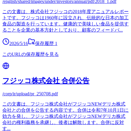
/english/shared/images/under/investors/annual/pdf/2018_1.pdf
この文書は、株式会社フジッコの2018年度アニュアルレポー
トです。フジッコは1960年に設立され、伝統的な日本の加工
食品の製造を行っています。健康的で美味しい食品を提供す
ることを企業の基本方針としており、顧客のフィードバ
...
2026/5/16
保存履歴
1
このURLの保存履歴を見る
フジッコ株式会社 合併公告
/corp/ir/upload/pr_250708.pdf
この文書は、フジッコ株式会社がフジッコNEWデリカ株式
会社との合併を公告する内容です。合併は令和7年10月1日に
効力を発し、フジッコ株式会社がフジッコNEWデリカ株式
会社の権利義務を承継し、後者は解散します。合併に反対
す
...