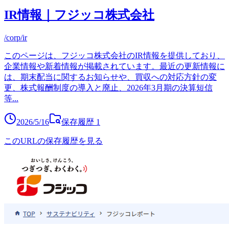
IR情報｜フジッコ株式会社
/corp/ir
このページは、フジッコ株式会社のIR情報を提供しており、
企業情報や新着情報が掲載されています。最近の更新情報に
は、期末配当に関するお知らせや、買収への対応方針の変
更、株式報酬制度の導入と廃止、2026年3月期の決算短信
等
...
2026/5/16
保存履歴
1
このURLの保存履歴を見る