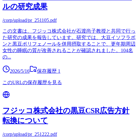
ルの研究成果
/corp/upload/pr_251105.pdf
この文書は、フジッコ株式会社が石渡尚子教授と共同で行っ
た研究の成果を報告しています。研究では、大豆イソフラボ
ンと黒豆ポリフェノールを併用摂取することで、更年期周辺
女性の睡眠の質が改善されることが確認されました。104名
の
...
2026/5/16
保存履歴
1
このURLの保存履歴を見る
フジッコ株式会社の黒豆CSR広告方針
転換について
/corp/upload/pr_251222.pdf