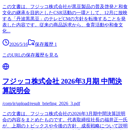
この文書は、フジッコ株式会社が黒豆製品の普及啓発と和食
文化の継承を目的としたCSR活動の一環として、12月に放映
する「丹波黒黒豆」のテレビCMの方針を転換することを発
表した内容です。従来の商品訴求から、食育活動や和食文
化
...
2026/5/16
保存履歴
1
このURLの保存履歴を見る
フジッコ株式会社 2026年3月期 中間決
算説明会
/corp/ir/upload/result_briefing_2026_3.pdf
この文書は、フジッコ株式会社の2026年3月期中間決算説明
会の内容をまとめたものです。代表取締役社長の福井正一氏
が、上期のトピックスや今後の方針、成長戦略について説明