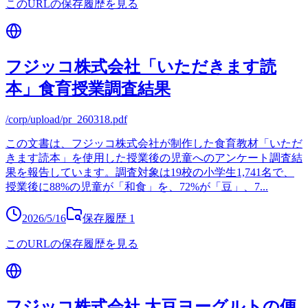
このURLの保存履歴を見る
フジッコ株式会社「いただきます読
本」食育授業調査結果
/corp/upload/pr_260318.pdf
この文書は、フジッコ株式会社が制作した食育教材「いただ
きます読本」を使用した授業後の児童へのアンケート調査結
果を報告しています。調査対象は19校の小学生1,741名で、
授業後に88%の児童が「和食」を、72%が「豆」、7
...
2026/5/16
保存履歴
1
このURLの保存履歴を見る
フジッコ株式会社 大豆ヨーグルトの便