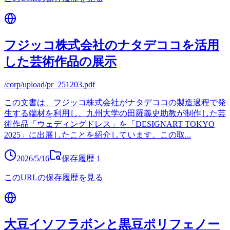
フジッコ株式会社のナタデココを活用
した芸術作品の展示
/corp/upload/pr_251203.pdf
この文書は、フジッコ株式会社がナタデココの製造過程で発
生する端材を利用し、九州大学の田羅義史助教が制作した芸
術作品「ウェディングドレス」を「DESIGNART TOKYO
2025」に出展したことを紹介しています。この取
...
2026/5/16
保存履歴
1
このURLの保存履歴を見る
大豆イソフラボンと黒豆ポリフェノー