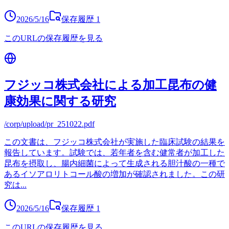
2026/5/16
保存履歴
1
このURLの保存履歴を見る
フジッコ株式会社による加工昆布の健
康効果に関する研究
/corp/upload/pr_251022.pdf
この文書は、フジッコ株式会社が実施した臨床試験の結果を
報告しています。試験では、若年者を含む健常者が加工した
昆布を摂取し、腸内細菌によって生成される胆汁酸の一種で
あるイソアロリトコール酸の増加が確認されました。この研
究は
...
2026/5/16
保存履歴
1
このURLの保存履歴を見る