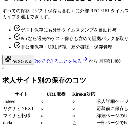
すべての保存（ゲスト保存も含む）に外部 RFC 3161 タイ
カイブを運用できます。
ゲスト保存にも外部タイムスタンプを自動付与
Pro なら過去のゲスト保存も含めて証拠パックを取
非公開保存・URL監視・差分確認・保存管理
Proでできることを見る
から
月額¥1,480
Proを始める
3
求人サイト別の保存のコツ
サイト
URL取得
Kiroku対応
Indeed
○
○
求人詳細ページ
リクナビNEXT
○
○
応募前に保存
マイナビ転職
○
○
詳細ページのU
doda
○
△
一部ページでb