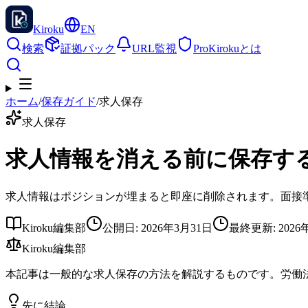
Kiroku
EN
検索
証拠パック
URL監視
Pro
Kirokuとは
ホーム
/
保存ガイド
/
求人保存
求人保存
求人情報を消える前に保存す
求人情報はポジションが埋まると即座に削除されます。面接
Kiroku編集部
公開日
:
2026年3月31日
最終更新
:
2026
Kiroku編集部
本記事は一般的な求人保存の方法を解説するものです。労働
先に結論