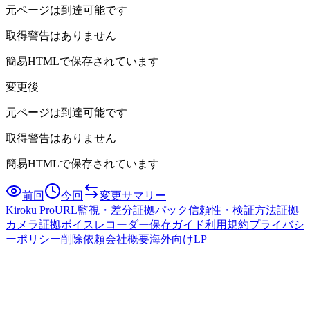
元ページは到達可能です
取得警告はありません
簡易HTMLで保存されています
変更後
元ページは到達可能です
取得警告はありません
簡易HTMLで保存されています
前回
今回
変更サマリー
Kiroku Pro
URL監視・差分
証拠パック
信頼性・検証方法
証拠
カメラ
証拠ボイスレコーダー
保存ガイド
利用規約
プライバシ
ーポリシー
削除依頼
会社概要
海外向けLP