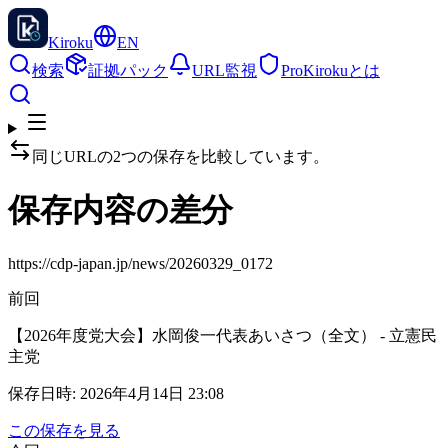
Kiroku
EN
検索
証拠パック
URL監視
Pro
Kirokuとは
同じURLの2つの保存を比較しています。
保存内容の差分
https://cdp-japan.jp/news/20260329_0172
前回
【2026年度党大会】水岡俊一代表あいさつ（全文） - 立憲民
主党
保存日時
:
2026年4月14日 23:08
この保存を見る