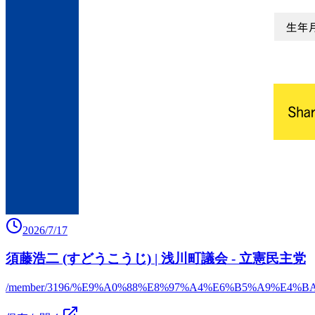
2026/7/17
須藤浩二 (すどうこうじ) | 浅川町議会 - 立憲民主党
/member/3196/%E9%A0%88%E8%97%A4%E6%B5%A9%E4%B