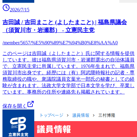
2026/7/15
吉田誠 / 吉田まこと (よしたまこと) | 福島県議会
（須賀川市・岩瀬郡） - 立憲民主党
/member/5657/%E5%90%89%E7%94%B0%E8%AA%A0
このページは吉田誠（よしたまこと）氏に関する情報を提供
しています。彼は福島県須賀川市・岩瀬郡選出の自治体議員
で、立憲民主党に所属しています。1976年生まれで、福島県
須賀川市出身です。経歴には（有）阿武隈時報社の記者・専
務取締役の職や、衆議院議員玄葉光一郎氏の秘書としての経
験が含まれます。法政大学文学部で日本文学を学び、卒業し
ています。事務所の住所や連絡先も掲載されています。
保存を開く