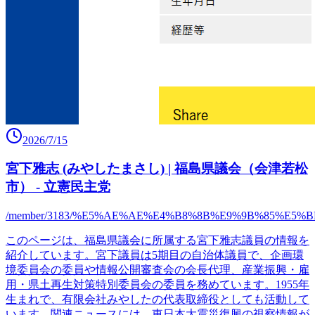
2026/7/15
宮下雅志 (みやしたまさし) | 福島県議会（会津若松
市） - 立憲民主党
/member/3183/%E5%AE%AE%E4%B8%8B%E9%9B%85%E5%B
このページは、福島県議会に所属する宮下雅志議員の情報を
紹介しています。宮下議員は5期目の自治体議員で、企画環
境委員会の委員や情報公開審査会の会長代理、産業振興・雇
用・県土再生対策特別委員会の委員を務めています。1955年
生まれで、有限会社みやしたの代表取締役としても活動して
います。関連ニュースには、東日本大震災復興の視察情報が