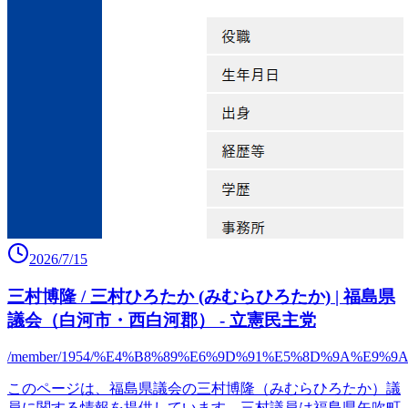
2026/7/15
三村博隆 / 三村ひろたか (みむらひろたか) | 福島県
議会（白河市・西白河郡） - 立憲民主党
/member/1954/%E4%B8%89%E6%9D%91%E5%8D%9A%E9%9
このページは、福島県議会の三村博隆（みむらひろたか）議
員に関する情報を提供しています。三村議員は福島県矢吹町