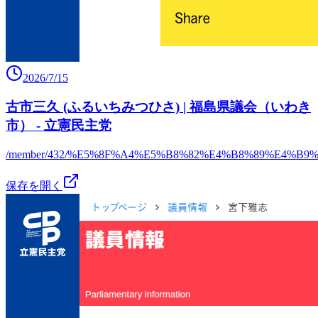
2026/7/15
古市三久 (ふるいちみつひさ) | 福島県議会（いわき
市） - 立憲民主党
/member/432/%E5%8F%A4%E5%B8%82%E4%B8%89%E4%B9%
保存を開く