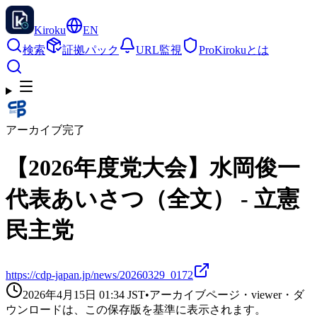
Kiroku
EN
検索
証拠パック
URL監視
Pro
Kirokuとは
アーカイブ完了
【2026年度党大会】水岡俊一
代表あいさつ（全文） - 立憲
民主党
https://cdp-japan.jp/news/20260329_0172
2026年4月15日 01:34
JST
•
アーカイブページ・viewer・ダ
ウンロードは、この保存版を基準に表示されます。