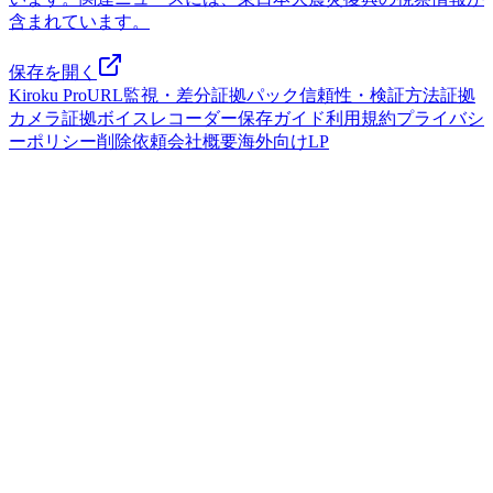
含まれています。
保存を開く
Kiroku Pro
URL監視・差分
証拠パック
信頼性・検証方法
証拠
カメラ
証拠ボイスレコーダー
保存ガイド
利用規約
プライバシ
ーポリシー
削除依頼
会社概要
海外向けLP