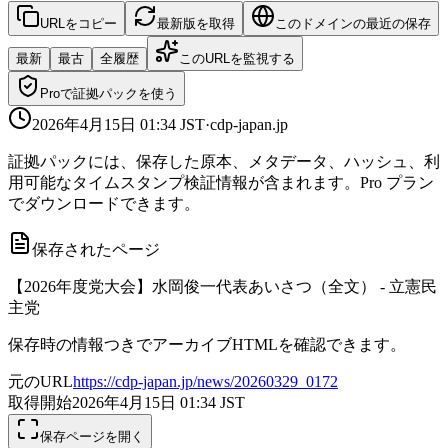
URLをコピー
最新版を取得
このドメインの最近の保存
最新
最古
全履歴
このURLを監視する
Proで証拠パックを使う
2026年4月15日 01:34
JST
·
cdp-japan.jp
証拠パックには、保存した原本、メタデータ、ハッシュ、利
用可能なタイムスタンプ検証情報が含まれます。Pro プラン
でダウンロードできます。
保存されたページ
【2026年度党大会】水岡俊一代表あいさつ（全文） - 立憲民
主党
保存時の情報つきでアーカイブHTMLを確認できます。
元のURL
https://cdp-japan.jp/news/20260329_0172
取得開始
2026年4月15日 01:34
JST
保存ページを開く