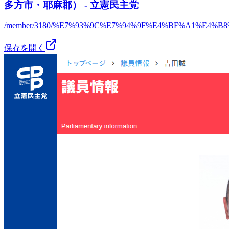
多方市・耶麻郡） - 立憲民主党
/member/3180/%E7%93%9C%E7%94%9F%E4%BF%A1%E4%B
保存を開く