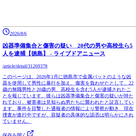
2026/8/6
凶器準備集合と傷害の疑い 20代の男や高校生ら5
人を逮捕【徳島】 - ライブドアニュース
/article/detail/31269378
このページは、2026年1月に徳島市で金属バットのような凶
器を使用して男性に暴行を加え、傷害を負わせたとして、22
歳の無職男性と20歳の男、高校生を含む5人が逮捕されたこ
とを報じています。彼らは凶器準備集合と傷害の疑いが持た
れており、被害者は見知らぬ男たちに襲われたと証言してい
ます。事件を目撃した通報者の情報により警察が動き、現在
捜査が進行中ですが、容疑者の具体的な認否は明らかにされ
ていません。
保存を開く