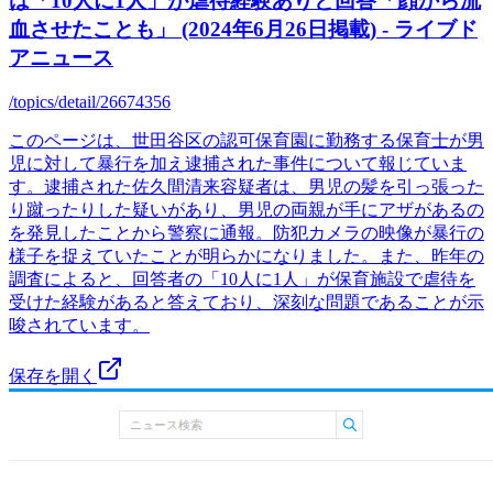
は「10人に1人」が虐待経験ありと回答「顔から流
血させたことも」 (2024年6月26日掲載) - ライブド
アニュース
/topics/detail/26674356
このページは、世田谷区の認可保育園に勤務する保育士が男
児に対して暴行を加え逮捕された事件について報じていま
す。逮捕された佐久間清来容疑者は、男児の髪を引っ張った
り蹴ったりした疑いがあり、男児の両親が手にアザがあるの
を発見したことから警察に通報。防犯カメラの映像が暴行の
様子を捉えていたことが明らかになりました。また、昨年の
調査によると、回答者の「10人に1人」が保育施設で虐待を
受けた経験があると答えており、深刻な問題であることが示
唆されています。
保存を開く