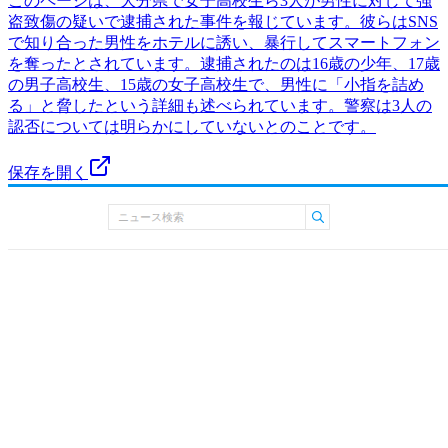
このページは、大分県で女子高校生ら3人が男性に対して強
盗致傷の疑いで逮捕された事件を報じています。彼らはSNS
で知り合った男性をホテルに誘い、暴行してスマートフォン
を奪ったとされています。逮捕されたのは16歳の少年、17歳
の男子高校生、15歳の女子高校生で、男性に「小指を詰め
る」と脅したという詳細も述べられています。警察は3人の
認否については明らかにしていないとのことです。
保存を開く