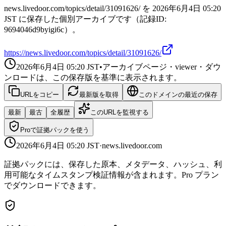
news.livedoor.com/topics/detail/31091626/ を 2026年6月4日 05:20
JST に保存した個別アーカイブです（記録ID:
9694046d9byigi6c）。
https://news.livedoor.com/topics/detail/31091626/
2026年6月4日 05:20
JST
•
アーカイブページ・viewer・ダウ
ンロードは、この保存版を基準に表示されます。
URLをコピー
最新版を取得
このドメインの最近の保存
最新
最古
全履歴
このURLを監視する
Proで証拠パックを使う
2026年6月4日 05:20
JST
·
news.livedoor.com
証拠パックには、保存した原本、メタデータ、ハッシュ、利
用可能なタイムスタンプ検証情報が含まれます。Pro プラン
でダウンロードできます。