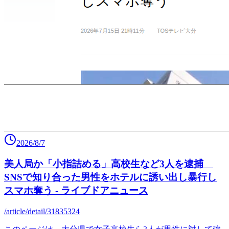
2026/8/7
美人局か「小指詰める」高校生など3人を逮捕
SNSで知り合った男性をホテルに誘い出し暴行し
スマホ奪う - ライブドアニュース
/article/detail/31835324