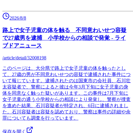
2026/8/8
路上で女子児童の体を触る 不同意わいせつ容疑
で27歳男を逮捕 小学校からの相談で発覚 - ライ
ブドアニュース
/article/detail/32008198
このページは、大分県で路上で女子児童の体を触ったとし
て、27歳の男が不同意わいせつの容疑で逮捕された事件につ
いて報じています。逮捕されたのは国東市の会社員、石川壮
太容疑者で、警察によると彼は今年3月下旬に女子児童の身
体を同意なく触った疑いがあります。この事件は7月下旬に
女子児童の通う小学校からの相談により発覚し、警察が捜査
を進めた結果、石川容疑者が特定され、6日に逮捕されまし
た。石川容疑者は容疑を認めており、警察は事件の詳細や余
罪についても調査を行っています。
保存を開く