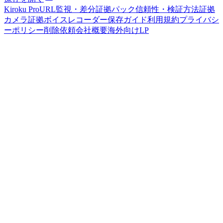
Kiroku Pro
URL監視・差分
証拠パック
信頼性・検証方法
証拠
カメラ
証拠ボイスレコーダー
保存ガイド
利用規約
プライバシ
ーポリシー
削除依頼
会社概要
海外向けLP