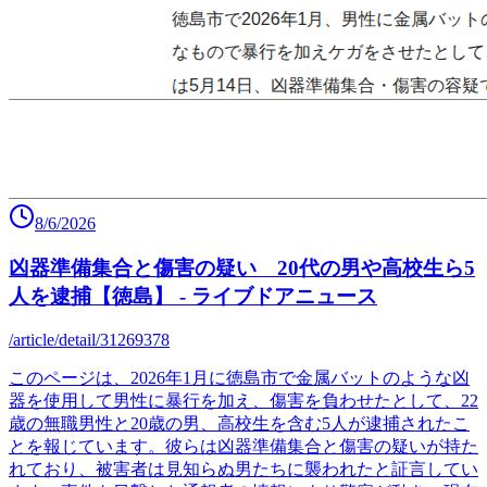
8/6/2026
凶器準備集合と傷害の疑い 20代の男や高校生ら5
人を逮捕【徳島】 - ライブドアニュース
/article/detail/31269378
このページは、2026年1月に徳島市で金属バットのような凶
器を使用して男性に暴行を加え、傷害を負わせたとして、22
歳の無職男性と20歳の男、高校生を含む5人が逮捕されたこ
とを報じています。彼らは凶器準備集合と傷害の疑いが持た
れており、被害者は見知らぬ男たちに襲われたと証言してい