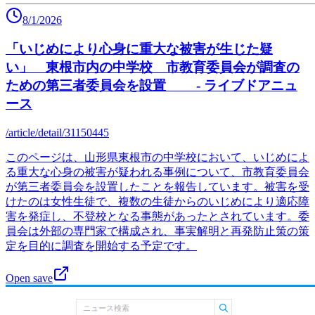
8/1/2026
「いじめにより心身に重大な被害が生じた疑
い」 東根市内の中学校 市教育委員会が調査の
ための第三者委員会を設置 - ライブドアニュ
ース
/article/detail/31150445
このページは、山形県東根市の中学校において、いじめによ
る重大な心身の被害が疑われる事例について、市教育委員会
が第三者委員会を設置したことを報告しています。被害を受
けたのは女性生徒で、複数の生徒からのいじめにより適応障
害を発症し、不登校となる事態があったとされています。委
員会は外部の専門家で構成され、事実解明と再発防止策の策
定を目的に調査を開始する予定です。
Open save