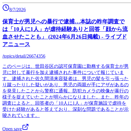
8/7/2026
保育士が男児への暴行で逮捕…本誌の昨年調査で
は「10人に1人」が虐待経験ありと回答「顔から流
血させたことも」 (2024年6月26日掲載) - ライブド
アニュース
/topics/detail/26674356
このページは、世田谷区の認可保育園に勤務する保育士が男
児に対して暴行を加え逮捕された事件について報じていま
す。逮捕された佐久間清来容疑者は、男児の髪を引っ張った
り蹴ったりした疑いがあり、男児の両親が手にアザがあるの
を発見したことから警察に通報。防犯カメラの映像が暴行の
様子を捉えていたことが明らかになりました。また、昨年の
調査によると、回答者の「10人に1人」が保育施設で虐待を
受けた経験があると答えており、深刻な問題であることが示
唆されています。
Open save