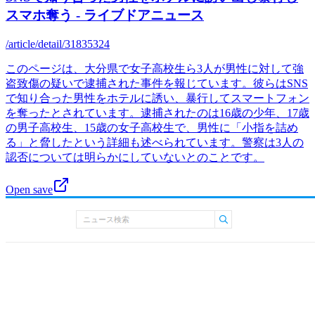
スマホ奪う - ライブドアニュース
/article/detail/31835324
このページは、大分県で女子高校生ら3人が男性に対して強
盗致傷の疑いで逮捕された事件を報じています。彼らはSNS
で知り合った男性をホテルに誘い、暴行してスマートフォン
を奪ったとされています。逮捕されたのは16歳の少年、17歳
の男子高校生、15歳の女子高校生で、男性に「小指を詰め
る」と脅したという詳細も述べられています。警察は3人の
認否については明らかにしていないとのことです。
Open save