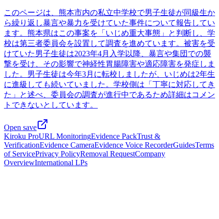
このページは、熊本市内の私立中学校で男子生徒が同級生か
ら繰り返し暴言や暴力を受けていた事件について報告してい
ます。熊本県はこの事案を「いじめ重大事態」と判断し、学
校は第三者委員会を設置して調査を進めています。被害を受
けていた男子生徒は2023年4月入学以降、暴言や集団での襲
撃を受け、その影響で神経性胃腸障害や適応障害を発症しま
した。男子生徒は今年3月に転校しましたが、いじめは2年生
に進級しても続いていました。学校側は「丁寧に対応してき
た」と述べ、委員会の調査が進行中であるため詳細はコメン
トできないとしています。
Open save
Kiroku Pro
URL Monitoring
Evidence Pack
Trust &
Verification
Evidence Camera
Evidence Voice Recorder
Guides
Terms
of Service
Privacy Policy
Removal Request
Company
Overview
International LPs