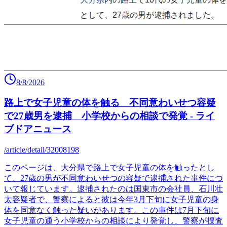
8/8/2026
路上で女子児童の体を触る 不同意わいせつ容疑
で27歳男を逮捕 小学校からの相談で発覚 - ライ
ブドアニュース
/article/detail/32008198
このページは、大分県で路上で女子児童の体を触ったとし
て、27歳の男が不同意わいせつの容疑で逮捕された事件につ
いて報じています。逮捕されたのは国東市の会社員、石川壮
太容疑者で、警察によると彼は今年3月下旬に女子児童の身
体を同意なく触った疑いがあります。この事件は7月下旬に
女子児童の通う小学校からの相談により発覚し、警察が捜査