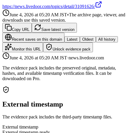
https://news.livedoor.com/topics/detail/31091626/
June 4, 2026 at 05:20 AM
JST
•
The archive page, viewer, and
downloads use this saved version.
Copy URL
Save latest version
Recent saves on this domain
Latest
Oldest
All history
Monitor this URL
Unlock evidence pack
June 4, 2026 at 05:20 AM
JST
·
news.livedoor.com
The evidence pack includes the preserved original, metadata,
hashes, and available timestamp verification files. It can be
downloaded on Pro.
External timestamp
The evidence pack includes the third-party timestamp files.
External timestamp
External timestamp ready