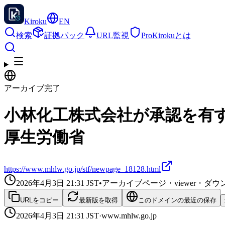
Kiroku
EN
検索
証拠パック
URL監視
Pro
Kirokuとは
アーカイブ完了
小林化工株式会社が承認を有
厚生労働省
https://www.mhlw.go.jp/stf/newpage_18128.html
2026年4月3日 21:31
JST
•
アーカイブページ・viewer・
URLをコピー
最新版を取得
このドメインの最近の保存
2026年4月3日 21:31
JST
·
www.mhlw.go.jp