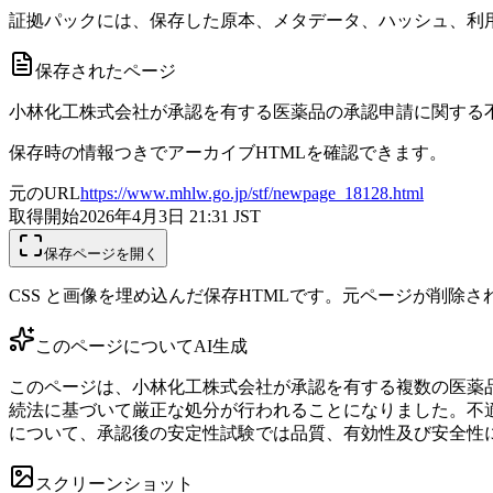
証拠パックには、保存した原本、メタデータ、ハッシュ、利用
保存されたページ
小林化工株式会社が承認を有する医薬品の承認申請に関する
保存時の情報つきでアーカイブHTMLを確認できます。
元のURL
https://www.mhlw.go.jp/stf/newpage_18128.html
取得開始
2026年4月3日 21:31
JST
保存ページを開く
CSS と画像を埋め込んだ保存HTMLです。元ページが削除
このページについて
AI生成
このページは、小林化工株式会社が承認を有する複数の医薬
続法に基づいて厳正な処分が行われることになりました。不
について、承認後の安定性試験では品質、有効性及び安全性
スクリーンショット