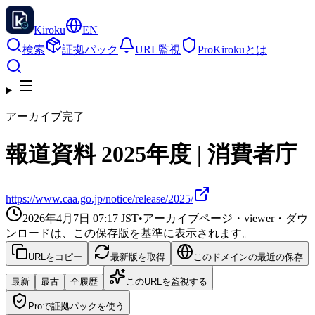
Kiroku
EN
検索
証拠パック
URL監視
Pro
Kirokuとは
アーカイブ完了
報道資料 2025年度 | 消費者庁
https://www.caa.go.jp/notice/release/2025/
2026年4月7日 07:17
JST
•
アーカイブページ・viewer・ダウ
ンロードは、この保存版を基準に表示されます。
URLをコピー
最新版を取得
このドメインの最近の保存
最新
最古
全履歴
このURLを監視する
Proで証拠パックを使う