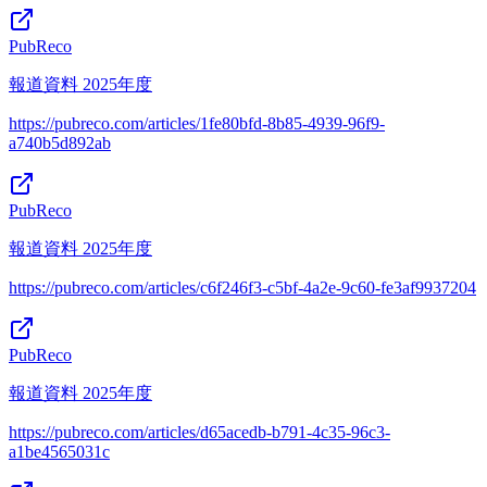
PubReco
報道資料 2025年度
https://pubreco.com/articles/1fe80bfd-8b85-4939-96f9-
a740b5d892ab
PubReco
報道資料 2025年度
https://pubreco.com/articles/c6f246f3-c5bf-4a2e-9c60-fe3af9937204
PubReco
報道資料 2025年度
https://pubreco.com/articles/d65acedb-b791-4c35-96c3-
a1be4565031c