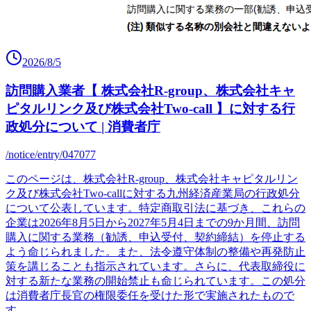
2026/8/5
訪問購入業者【 株式会社R-group、株式会社キャ
ピタルリンク及び株式会社Two-call 】に対する行
政処分について | 消費者庁
/notice/entry/047077
このページは、株式会社R-group、株式会社キャピタルリン
ク及び株式会社Two-callに対する九州経済産業局の行政処分
について公表しています。特定商取引法に基づき、これらの
企業は2026年8月5日から2027年5月4日までの9か月間、訪問
購入に関する業務（勧誘、申込受付、契約締結）を停止する
よう命じられました。また、法令遵守体制の整備や再発防止
策を講じることも指示されています。さらに、代表取締役に
対する新たな業務の開始禁止も命じられています。この処分
は消費者庁長官の権限委任を受けた形で実施されたもので
す。