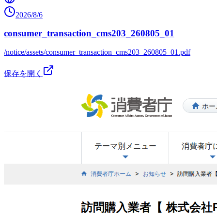
2026/8/6
consumer_transaction_cms203_260805_01
/notice/assets/consumer_transaction_cms203_260805_01.pdf
保存を開く