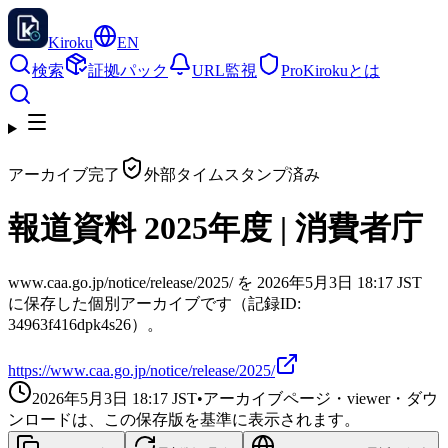
Kiroku
EN
検索
証拠パック
URL監視
Pro
Kirokuとは
アーカイブ完了
外部タイムスタンプ済み
報道資料 2025年度 | 消費者庁
www.caa.go.jp/notice/release/2025/ を 2026年5月3日 18:17 JST
に保存した個別アーカイブです（記録ID:
34963f416dpk4s26）。
https://www.caa.go.jp/notice/release/2025/
2026年5月3日 18:17
JST
•
アーカイブページ・viewer・ダウ
ンロードは、この保存版を基準に表示されます。