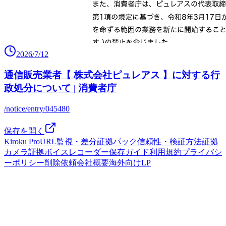
2026/7/12
通信販売業者【 株式会社ピュレアス 】に対する行
政処分について | 消費者庁
/notice/entry/045480
保存を開く
Kiroku Pro
URL監視・差分
証拠パック
信頼性・検証方法
証拠
カメラ
証拠ボイスレコーダー
保存ガイド
利用規約
プライバシ
ーポリシー
削除依頼
会社概要
海外向けLP