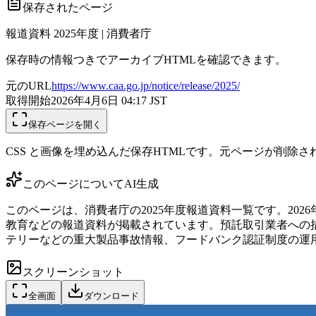
保存されたページ
報道資料 2025年度 | 消費者庁
保存時の情報つきでアーカイブHTMLを確認できます。
元のURL
https://www.caa.go.jp/notice/release/2025/
取得開始
2026年4月6日 04:17
JST
保存ページを開く
CSS と画像を埋め込んだ保存HTMLです。元ページが削除
このページについて
AI生成
このページは、消費者庁の2025年度報道資料一覧です。20
教育などの報道資料が掲載されています。預託取引業者への
テリーなどの重大製品事故情報、フードバンク認証制度の運
スクリーンショット
全画面
ダウンロード