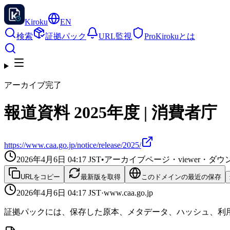
Kiroku
EN
検索
証拠パック
URL監視
Pro
Kirokuとは
アーカイブ完了
報道資料 2025年度 | 消費者庁
https://www.caa.go.jp/notice/release/2025/
2026年4月6日 04:17
JST
•
アーカイブページ・viewer・
URLをコピー
最新版を取得
このドメインの最近の保存
2026年4月6日 04:17
JST
·
www.caa.go.jp
証拠パックには、保存した原本、メタデータ、ハッシュ、利用