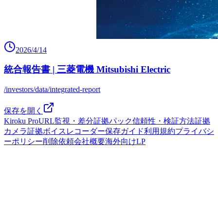
2026/4/14
統合報告書 | 三菱電機 Mitsubishi Electric
/investors/data/integrated-report
保存を開く
Kiroku Pro
URL監視・差分
証拠パック
信頼性・検証方法
証拠
カメラ
証拠ボイスレコーダー
保存ガイド
利用規約
プライバシ
ーポリシー
削除依頼
会社概要
海外向けLP