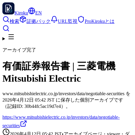
Kiroku
EN
検索
証拠パック
URL監視
Pro
Kirokuとは
アーカイブ完了
有価証券報告書 | 三菱電機
Mitsubishi Electric
www.mitsubishielectric.co.jp/investors/data/negotiable-securities を
2026年4月12日 05:42 JST に保存した個別アーカイブです
（記録ID: 30b44fc5ac19d7e4）。
https://www.mitsubishielectric.co.jp/investors/data/negotiable-
securities
2026年4月12日 05:42
JST
•
アーカイブページ・viewer・ダ