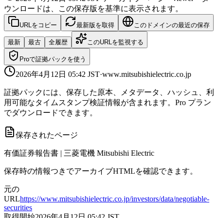
ウンロードは、この保存版を基準に表示されます。
URLをコピー
最新版を取得
このドメインの最近の保存
最新
最古
全履歴
このURLを監視する
Proで証拠パックを使う
2026年4月12日 05:42
JST
·
www.mitsubishielectric.co.jp
証拠パックには、保存した原本、メタデータ、ハッシュ、利
用可能なタイムスタンプ検証情報が含まれます。Pro プラン
でダウンロードできます。
保存されたページ
有価証券報告書 | 三菱電機 Mitsubishi Electric
保存時の情報つきでアーカイブHTMLを確認できます。
元の
URL
https://www.mitsubishielectric.co.jp/investors/data/negotiable-
securities
取得開始
2026年4月12日 05:42
JST