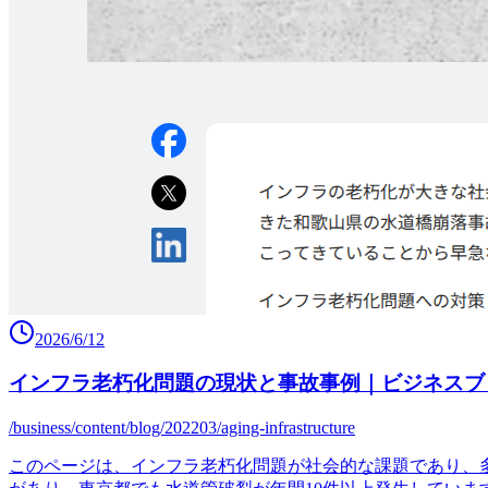
2026/6/12
インフラ老朽化問題の現状と事故事例｜ビジネスブ
/business/content/blog/202203/aging-infrastructure
このページは、インフラ老朽化問題が社会的な課題であり、