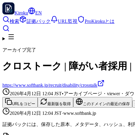
Kiroku
EN
検索
証拠パック
URL監視
Pro
Kirokuとは
アーカイブ完了
クロストーク | 障がい者採用 
https://www.softbank.jp/recruit/disability/crosstalk
2026年4月12日 12:04
JST
•
アーカイブページ・viewer・
URLをコピー
最新版を取得
このドメインの最近の保存
2026年4月12日 12:04
JST
·
www.softbank.jp
証拠パックには、保存した原本、メタデータ、ハッシュ、利用