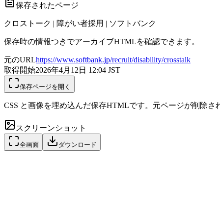
保存されたページ
クロストーク | 障がい者採用 | ソフトバンク
保存時の情報つきでアーカイブHTMLを確認できます。
元のURL
https://www.softbank.jp/recruit/disability/crosstalk
取得開始
2026年4月12日 12:04
JST
保存ページを開く
CSS と画像を埋め込んだ保存HTMLです。元ページが削除
スクリーンショット
全画面
ダウンロード