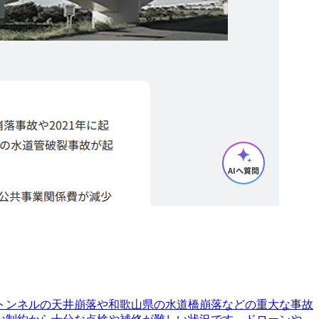
トンネルの天井崩落や和歌山県の水道橋崩落などの重大な事故