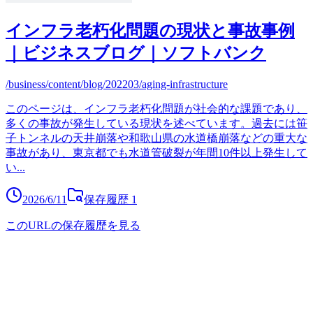
インフラ老朽化問題の現状と事故事例
｜ビジネスブログ｜ソフトバンク
/business/content/blog/202203/aging-infrastructure
このページは、インフラ老朽化問題が社会的な課題であり、
多くの事故が発生している現状を述べています。過去には笹
子トンネルの天井崩落や和歌山県の水道橋崩落などの重大な
事故があり、東京都でも水道管破裂が年間10件以上発生して
い
...
2026/6/11
保存履歴
1
このURLの保存履歴を見る