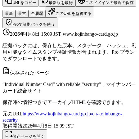
URLをコピー
最新版を取得
このドメインの最近の保存
最新
最古
全履歴
このURLを監視する
Proで証拠パックを使う
2026年4月8日 15:09
JST
·
www.kojinbango-card.go.jp
証拠パックには、保存した原本、メタデータ、ハッシュ、利
用可能なタイムスタンプ検証情報が含まれます。Pro プラン
でダウンロードできます。
保存されたページ
”Individual Number Card” with reliable “security” – マイナンバー
カード総合サイト
保存時の情報つきでアーカイブHTMLを確認できます。
元のURL
https://www.kojinbango-card.go.jp/en-kojinbango-
security
取得開始
2026年4月8日 15:09
JST
保存ページを開く