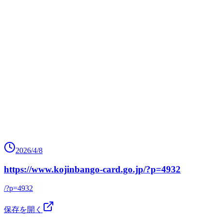
2026/4/8
https://www.kojinbango-card.go.jp/?p=4932
/?p=4932
保存を開く