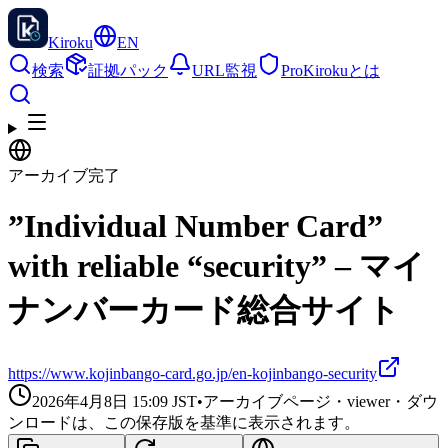
Kiroku
EN
検索
証拠パック
URL監視
Pro
Kirokuとは
アーカイブ完了
”Individual Number Card”
with reliable “security” – マイ
ナンバーカード総合サイト
https://www.kojinbango-card.go.jp/en-kojinbango-security
2026年4月8日 15:09
JST
•
アーカイブページ・viewer・ダウ
ンロードは、この保存版を基準に表示されます。