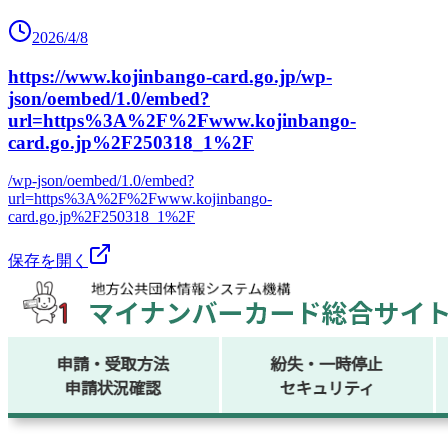
2026/4/8
https://www.kojinbango-card.go.jp/wp-
json/oembed/1.0/embed?
url=https%3A%2F%2Fwww.kojinbango-
card.go.jp%2F250318_1%2F
/wp-json/oembed/1.0/embed?
url=https%3A%2F%2Fwww.kojinbango-
card.go.jp%2F250318_1%2F
保存を開く