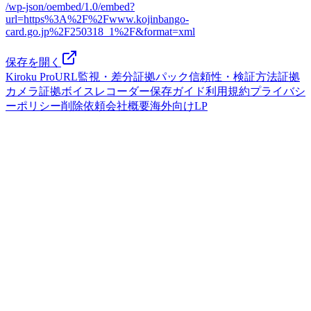
/wp-json/oembed/1.0/embed?
url=https%3A%2F%2Fwww.kojinbango-
card.go.jp%2F250318_1%2F&format=xml
保存を開く
Kiroku Pro
URL監視・差分
証拠パック
信頼性・検証方法
証拠
カメラ
証拠ボイスレコーダー
保存ガイド
利用規約
プライバシ
ーポリシー
削除依頼
会社概要
海外向けLP