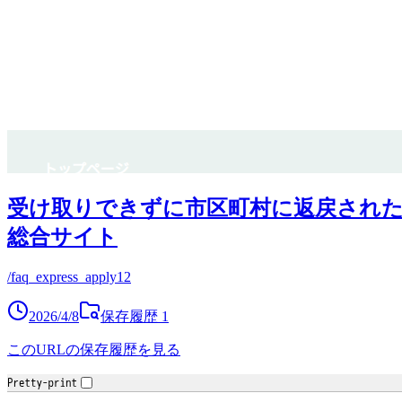
受け取りできずに市区町村に返戻された
総合サイト
/faq_express_apply12
2026/4/8
保存履歴
1
このURLの保存履歴を見る