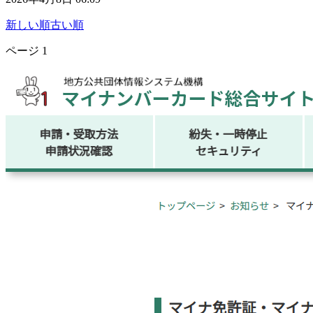
新しい順
古い順
ページ
1