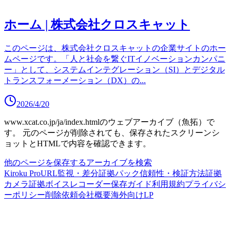
ホーム | 株式会社クロスキャット
このページは、株式会社クロスキャットの企業サイトのホー
ムページです。「人と社会を繋ぐITイノベーションカンパニ
ー」として、システムインテグレーション（SI）とデジタル
トランスフォーメーション（DX）の
...
2026/4/20
www.xcat.co.jp/ja/index.html
のウェブアーカイブ（魚拓）で
す。
元のページが削除されても、保存されたスクリーンシ
ョットとHTMLで内容を確認できます。
他のページを保存する
アーカイブを検索
Kiroku Pro
URL監視・差分
証拠パック
信頼性・検証方法
証拠
カメラ
証拠ボイスレコーダー
保存ガイド
利用規約
プライバシ
ーポリシー
削除依頼
会社概要
海外向けLP