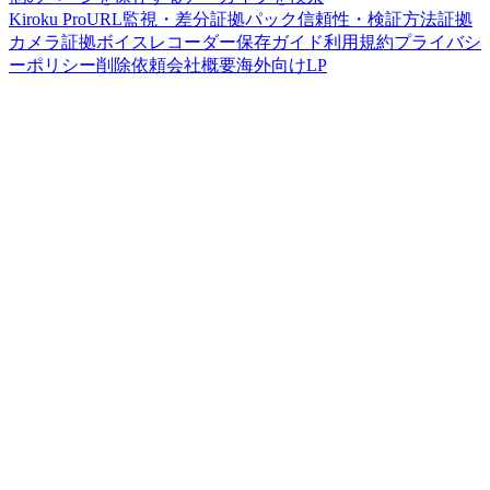
Kiroku Pro
URL監視・差分
証拠パック
信頼性・検証方法
証拠
カメラ
証拠ボイスレコーダー
保存ガイド
利用規約
プライバシ
ーポリシー
削除依頼
会社概要
海外向けLP