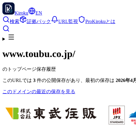
Kiroku
EN
検索
証拠パック
URL監視
Pro
Kirokuとは
www.toubu.co.jp
/
のトップページ保存履歴
このURLでは
3
件の公開保存があり、最初の保存は
2026年4月
このドメインの最近の保存を見る