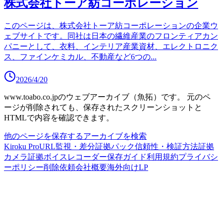
株式会社トーア紡コーポレーション
このページは、株式会社トーア紡コーポレーションの企業ウ
ェブサイトです。同社は日本の繊維産業のフロンティアカン
パニーとして、衣料、インテリア産業資材、エレクトロニク
ス、ファインケミカル、不動産など6つの
...
2026/4/20
www.toabo.co.jp
のウェブアーカイブ（魚拓）です。
元のペ
ージが削除されても、保存されたスクリーンショットと
HTMLで内容を確認できます。
他のページを保存する
アーカイブを検索
Kiroku Pro
URL監視・差分
証拠パック
信頼性・検証方法
証拠
カメラ
証拠ボイスレコーダー
保存ガイド
利用規約
プライバシ
ーポリシー
削除依頼
会社概要
海外向けLP