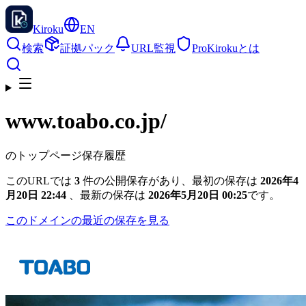
Kiroku
EN
検索
証拠パック
URL監視
Pro
Kirokuとは
www.toabo.co.jp
/
のトップページ保存履歴
このURLでは
3
件の公開保存があり、最初の保存は
2026年4
月20日 22:44
、最新の保存は
2026年5月20日 00:25
です。
このドメインの最近の保存を見る