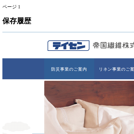
ページ
1
保存履歴