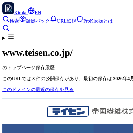
Kiroku
EN
検索
証拠パック
URL監視
Pro
Kirokuとは
www.teisen.co.jp
/
のトップページ保存履歴
このURLでは
3
件の公開保存があり、最初の保存は
2026年4月
このドメインの最近の保存を見る