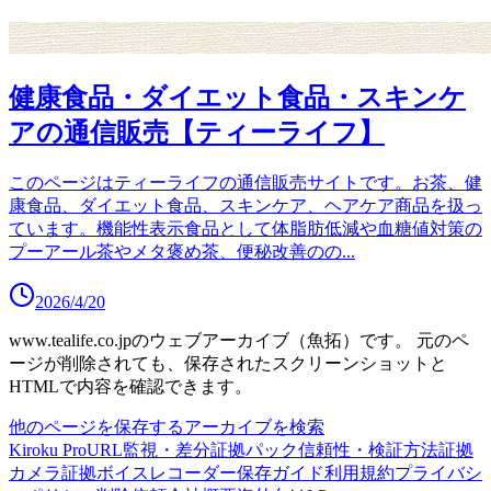
健康食品・ダイエット食品・スキンケ
アの通信販売【ティーライフ】
このページはティーライフの通信販売サイトです。お茶、健
康食品、ダイエット食品、スキンケア、ヘアケア商品を扱っ
ています。機能性表示食品として体脂肪低減や血糖値対策の
プーアール茶やメタ褒め茶、便秘改善のの
...
2026/4/20
www.tealife.co.jp
のウェブアーカイブ（魚拓）です。
元のペ
ージが削除されても、保存されたスクリーンショットと
HTMLで内容を確認できます。
他のページを保存する
アーカイブを検索
Kiroku Pro
URL監視・差分
証拠パック
信頼性・検証方法
証拠
カメラ
証拠ボイスレコーダー
保存ガイド
利用規約
プライバシ