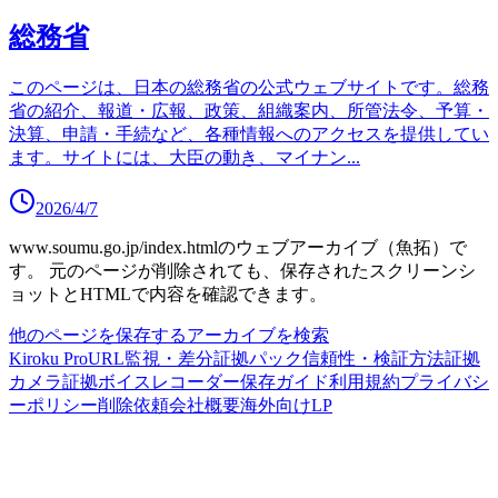
総務省
このページは、日本の総務省の公式ウェブサイトです。総務
省の紹介、報道・広報、政策、組織案内、所管法令、予算・
決算、申請・手続など、各種情報へのアクセスを提供してい
ます。サイトには、大臣の動き、マイナン
...
2026/4/7
www.soumu.go.jp/index.html
のウェブアーカイブ（魚拓）で
す。
元のページが削除されても、保存されたスクリーンシ
ョットとHTMLで内容を確認できます。
他のページを保存する
アーカイブを検索
Kiroku Pro
URL監視・差分
証拠パック
信頼性・検証方法
証拠
カメラ
証拠ボイスレコーダー
保存ガイド
利用規約
プライバシ
ーポリシー
削除依頼
会社概要
海外向けLP