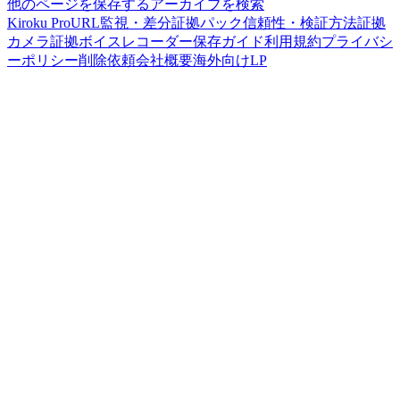
他のページを保存する
アーカイブを検索
Kiroku Pro
URL監視・差分
証拠パック
信頼性・検証方法
証拠
カメラ
証拠ボイスレコーダー
保存ガイド
利用規約
プライバシ
ーポリシー
削除依頼
会社概要
海外向けLP