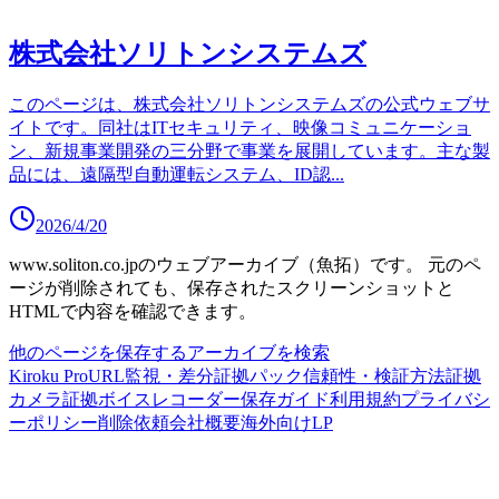
株式会社ソリトンシステムズ
このページは、株式会社ソリトンシステムズの公式ウェブサ
イトです。同社はITセキュリティ、映像コミュニケーショ
ン、新規事業開発の三分野で事業を展開しています。主な製
品には、遠隔型自動運転システム、ID認
...
2026/4/20
www.soliton.co.jp
のウェブアーカイブ（魚拓）です。
元のペ
ージが削除されても、保存されたスクリーンショットと
HTMLで内容を確認できます。
他のページを保存する
アーカイブを検索
Kiroku Pro
URL監視・差分
証拠パック
信頼性・検証方法
証拠
カメラ
証拠ボイスレコーダー
保存ガイド
利用規約
プライバシ
ーポリシー
削除依頼
会社概要
海外向けLP