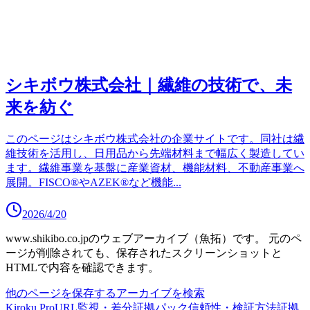
シキボウ株式会社｜繊維の技術で、未
来を紡ぐ
このページはシキボウ株式会社の企業サイトです。同社は繊
維技術を活用し、日用品から先端材料まで幅広く製造してい
ます。繊維事業を基盤に産業資材、機能材料、不動産事業へ
展開。FISCO®やAZEK®など機能
...
2026/4/20
www.shikibo.co.jp
のウェブアーカイブ（魚拓）です。
元のペ
ージが削除されても、保存されたスクリーンショットと
HTMLで内容を確認できます。
他のページを保存する
アーカイブを検索
Kiroku Pro
URL監視・差分
証拠パック
信頼性・検証方法
証拠