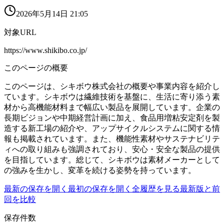
2026年5月14日 21:05
対象URL
https://www.shikibo.co.jp/
このページの概要
このページは、シキボウ株式会社の概要や事業内容を紹介し
ています。シキボウは繊維技術を基盤に、生活に寄り添う素
材から高機能材料まで幅広い製品を展開しています。企業の
長期ビジョンや中期経営計画に加え、食品用増粘安定剤を製
造する新工場の紹介や、アップサイクルシステムに関する情
報も掲載されています。また、機能性素材やサステナビリテ
ィへの取り組みも強調されており、安心・安全な製品の提供
を目指しています。総じて、シキボウは素材メーカーとして
の強みを生かし、変革を続ける姿勢を持っています。
最新の保存を開く
最初の保存を開く
全履歴を見る
最新版と前
回を比較
保存件数