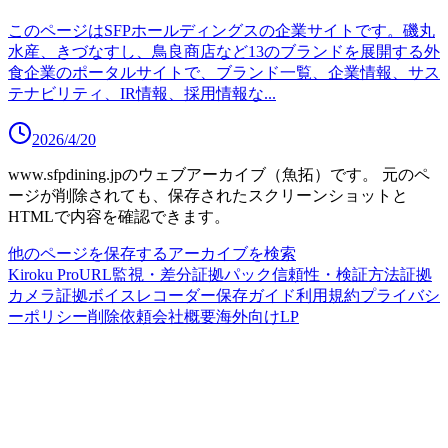
このページはSFPホールディングスの企業サイトです。磯丸
水産、きづなすし、鳥良商店など13のブランドを展開する外
食企業のポータルサイトで、ブランド一覧、企業情報、サス
テナビリティ、IR情報、採用情報な
...
2026/4/20
www.sfpdining.jp
のウェブアーカイブ（魚拓）です。
元のペ
ージが削除されても、保存されたスクリーンショットと
HTMLで内容を確認できます。
他のページを保存する
アーカイブを検索
Kiroku Pro
URL監視・差分
証拠パック
信頼性・検証方法
証拠
カメラ
証拠ボイスレコーダー
保存ガイド
利用規約
プライバシ
ーポリシー
削除依頼
会社概要
海外向けLP