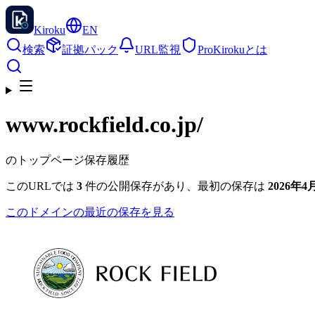
Kiroku
EN
検索
証拠パック
URL監視
Pro
Kirokuとは
www.rockfield.co.jp
/
のトップページ保存履歴
このURLでは
3
件の公開保存があり、最初の保存は
2026年4月
このドメインの最近の保存を見る